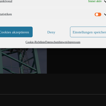
unktional
Immer aktiv
tatistiken
Cookies akzeptieren
Deny
Einstellungen speiche
Cookie-Richtlinie
Datenschutzhinweis
Impressum