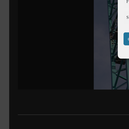
F
S
Dokumentation Windrad