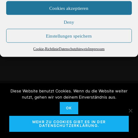
Cookies akzeptieren
Deny
Einstellungen speichern
Dokumentation Windrad
Cookie-Richtlinie
Datenschutzhinweis
Impressum
Martin Büttner Fotografie
Diese Website benutzt Cookies. Wenn du die Website weiter
Cookie-Richtlinie
Datenschutzhinweis
nutzt, gehen wir von deinem Einverständnis aus.
OK
MEHR ZU COOKIES GIBT ES IN DER
DATENSCHUTZERKLÄRUNG.