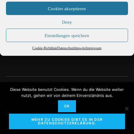
Cookies akzeptieren
Deny
Einstellungen speichern
Cookie-Richtlinie
Datenschutzhinweis
Impressum
Scott Henderson
Scott Henderson
Diese Website benutzt Cookies. Wenn du die Website weiter
nutzt, gehen wir von deinem Einverständnis aus.
OK
MEHR ZU COOKIES GIBT ES IN DER
Martin Büttner Fotografie
DATENSCHUTZERKLÄRUNG.
Cookie-Richtlinie
Datenschutzhinweis