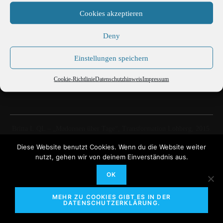
Cookies akzeptieren
Deny
Einstellungen speichern
Cookie-Richtlinie
Datenschutzhinweis
Impressum
Madonnen über Tage
Britta L.QL – „Madonnen über Tage“, Transformation Lohberg, 2015.
Diese Website benutzt Cookies. Wenn du die Website weiter
nutzt, gehen wir von deinem Einverständnis aus.
OK
Martin Büttner Fotografie
Cookie-Richtlinie
MEHR ZU COOKIES GIBT ES IN DER
Datenschutzhinweis
DATENSCHUTZERKLÄRUNG.