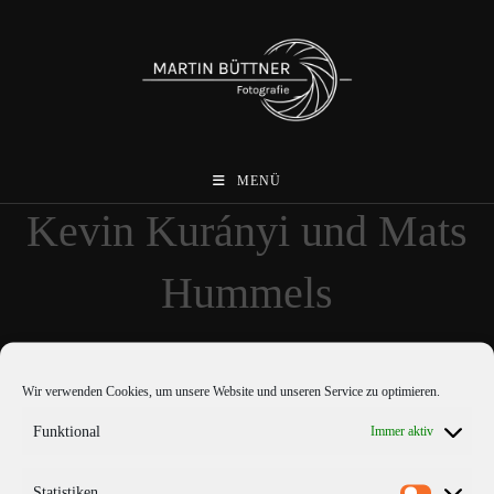
Zum
Inhalt
springen
MENÜ
Kevin Kurányi und Mats
Hummels
Wir verwenden Cookies, um unsere Website und unseren Service zu optimieren.
Funktional
Immer aktiv
Statistiken