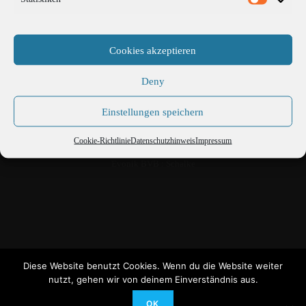
Cookies akzeptieren
Deny
Einstellungen speichern
Cookie-Richtlinie
Datenschutzhinweis
Impressum
Evonik BVB : Schalke
Kevin Kurányi und Mats
Hummels
Diese Website benutzt Cookies. Wenn du die Website weiter
nutzt, gehen wir von deinem Einverständnis aus.
OK