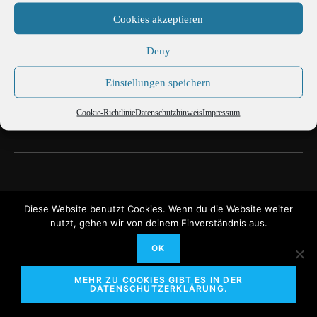
Cookies akzeptieren
Deny
Einstellungen speichern
Cookie-Richtlinie
Datenschutzhinweis
Impressum
Bergpark Lohberg
Diese Website benutzt Cookies. Wenn du die Website weiter
nutzt, gehen wir von deinem Einverständnis aus.
Martin Büttner Fotografie
Cookie-Richtlinie
OK
Datenschutzhinweis
MEHR ZU COOKIES GIBT ES IN DER
DATENSCHUTZERKLÄRUNG.